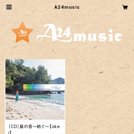
A24music
［CD］島の音～紡ぐ～【oke
i】